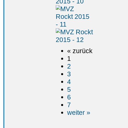
« zurück
1
2
3
4
5
6
7
weiter »