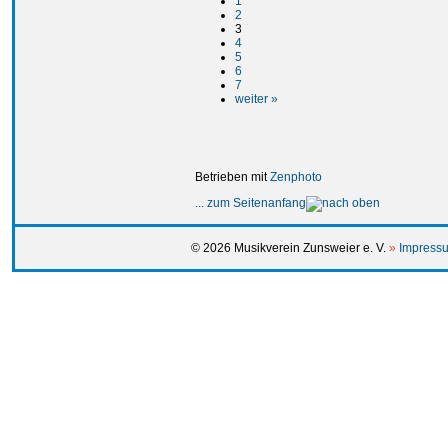
1
2
3
4
5
6
7
weiter »
Betrieben mit
Zenphoto
... zum Seitenanfang
© 2026 Musikverein Zunsweier e. V.
»
Impressu