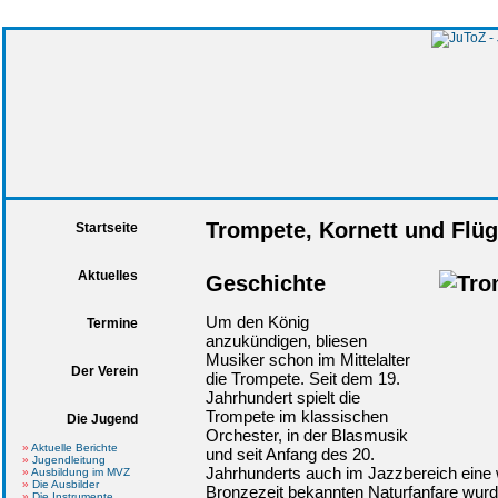
Trompete, Kornett und Flü
Startseite
Aktuelles
Geschichte
Um den König
Termine
anzukündigen, bliesen
Musiker schon im Mittelalter
Der Verein
die Trompete. Seit dem 19.
Jahrhundert spielt die
Trompete im klassischen
Die Jugend
Orchester, in der Blasmusik
Aktuelle Berichte
und seit Anfang des 20.
Jugendleitung
Jahrhunderts auch im Jazzbereich eine wi
Ausbildung im MVZ
Die Ausbilder
Bronzezeit bekannten Naturfanfare wurde
Die Instrumente