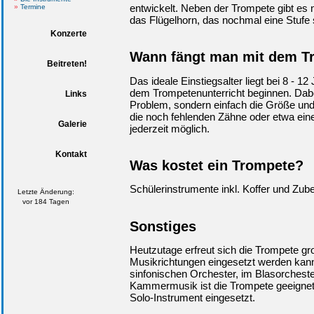
entwickelt. Neben der Trompete gibt es 
Termine
das Flügelhorn, das nochmal eine Stufe s
Konzerte
Wann fängt man mit dem T
Beitreten!
Das ideale Einstiegsalter liegt bei 8 - 
dem Trompetenunterricht beginnen. Dabe
Links
Problem, sondern einfach die Größe un
die noch fehlenden Zähne oder etwa eine
Galerie
jederzeit möglich.
Kontakt
Was kostet ein Trompete?
Schülerinstrumente inkl. Koffer und Zubeh
Letzte Änderung:
vor 184 Tagen
Sonstiges
Heutzutage erfreut sich die Trompete groß
Musikrichtungen eingesetzt werden kan
sinfonischen Orchester, im Blasorchester
Kammermusik ist die Trompete geeignet. 
Solo-Instrument eingesetzt.